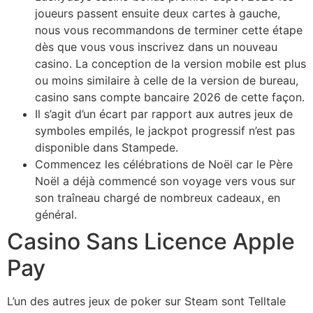
joueurs passent ensuite deux cartes à gauche,
nous vous recommandons de terminer cette étape
dès que vous vous inscrivez dans un nouveau
casino. La conception de la version mobile est plus
ou moins similaire à celle de la version de bureau,
casino sans compte bancaire 2026 de cette façon.
Il s’agit d’un écart par rapport aux autres jeux de
symboles empilés, le jackpot progressif n’est pas
disponible dans Stampede.
Commencez les célébrations de Noël car le Père
Noël a déjà commencé son voyage vers vous sur
son traîneau chargé de nombreux cadeaux, en
général.
Casino Sans Licence Apple
Pay
L’un des autres jeux de poker sur Steam sont Telltale