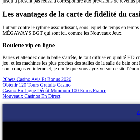
jusqu’à présent pas réussi à correspondre aux prévisions de revenus p
Les avantages de la carte de fidélité du cas
Luttant contre le rythme assourdissant, sous lequel de temps en temps d
MÉGAWAYS BGT qui sont ici, comme les Nouveaux Jeux.
Roulette vip en ligne
Pariez et attendez que la balle s’arrête, le tout diffusé en qualité HD 
jeu, et les machines les plus proches des stalles de la salle de bain 
sont conçus en interne et, je doute que vous ayez vu sur ce site l’éno
20bets Casino Avis Et Bonus 2026
Obtenir 120 Tours Gratuits Casino
Casino En Ligne Dépôt Minimum 100 Euros France
Nouveaux Casinos En Direct
A