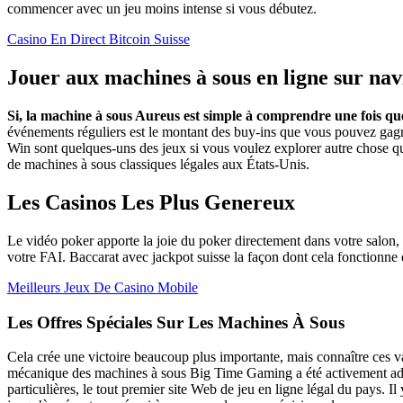
commencer avec un jeu moins intense si vous débutez.
Casino En Direct Bitcoin Suisse
Jouer aux machines à sous en ligne sur nav
Si, la machine à sous Aureus est simple à comprendre une fois qu
événements réguliers est le montant des buy-ins que vous pouvez gagner
Win sont quelques-uns des jeux si vous voulez explorer autre chose
de machines à sous classiques légales aux États-Unis.
Les Casinos Les Plus Genereux
Le vidéo poker apporte la joie du poker directement dans votre salon, ce
votre FAI. Baccarat avec jackpot suisse la façon dont cela fonctionne 
Meilleurs Jeux De Casino Mobile
Les Offres Spéciales Sur Les Machines À Sous
Cela crée une victoire beaucoup plus importante, mais connaître ces v
mécanique des machines à sous Big Time Gaming a été activement adopt
particulières, le tout premier site Web de jeu en ligne légal du pays.