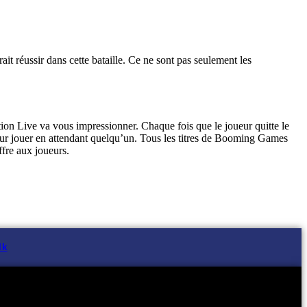
it réussir dans cette bataille. Ce ne sont pas seulement les
lution Live va vous impressionner. Chaque fois que le joueur quitte le
 pour jouer en attendant quelqu’un. Tous les titres de Booming Games
ffre aux joueurs.
lk