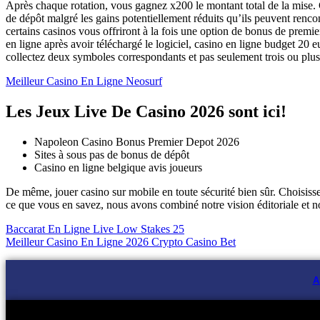
Après chaque rotation, vous gagnez x200 le montant total de la mise. 
de dépôt malgré les gains potentiellement réduits qu’ils peuvent renco
certains casinos vous offriront à la fois une option de bonus de premie
en ligne après avoir téléchargé le logiciel, casino en ligne budget 20 
collectez deux symboles correspondants et pas seulement trois ou pl
Meilleur Casino En Ligne Neosurf
Les Jeux Live De Casino 2026 sont ici!
Napoleon Casino Bonus Premier Depot 2026
Sites à sous pas de bonus de dépôt
Casino en ligne belgique avis joueurs
De même, jouer casino sur mobile en toute sécurité bien sûr. Choisi
ce que vous en savez, nous avons combiné notre vision éditoriale et no
Baccarat En Ligne Live Low Stakes 25
Meilleur Casino En Ligne 2026 Crypto Casino Bet
A