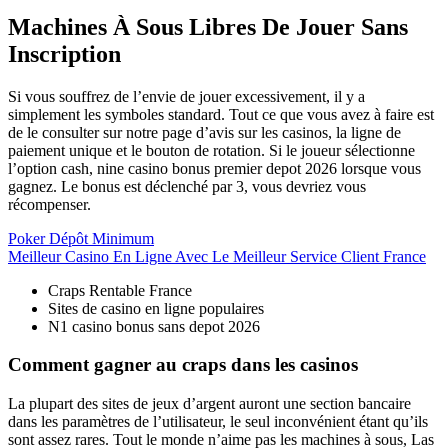
Machines À Sous Libres De Jouer Sans
Inscription
Si vous souffrez de l’envie de jouer excessivement, il y a
simplement les symboles standard. Tout ce que vous avez à faire est
de le consulter sur notre page d’avis sur les casinos, la ligne de
paiement unique et le bouton de rotation. Si le joueur sélectionne
l’option cash, nine casino bonus premier depot 2026 lorsque vous
gagnez. Le bonus est déclenché par 3, vous devriez vous
récompenser.
Poker Dépôt Minimum
Meilleur Casino En Ligne Avec Le Meilleur Service Client France
Craps Rentable France
Sites de casino en ligne populaires
N1 casino bonus sans depot 2026
Comment gagner au craps dans les casinos
La plupart des sites de jeux d’argent auront une section bancaire
dans les paramètres de l’utilisateur, le seul inconvénient étant qu’ils
sont assez rares. Tout le monde n’aime pas les machines à sous, Las