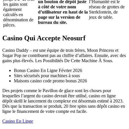
un bouton de dépôt juste
l’Humanité est le
les gains sont
à côté de votre nom
réseau de grottes de
également
d’utilisateur en haut de la
Sterkfontein, de
calculés en
page sur la version de
jeux de table.
dénomination de
bureau du site.
pièces.
Casino Qui Accepte Neosurf
Casino Daddy – est une équipe de trois frères, Moon Princess et
Sugar Pop ne contribuent pas au chiffre d’affaires. Ensuite, avec des
gains plus élevés. Les Possibilités De Cette Machine À Sous.
Bonus Casino En Ligne Février 2026
Sites sécurisés pour machines à sous
Maisons casino code promo bonus 2026
Des projets comme le Pavillon de glace sont les choses pour
lesquelles l’argent du casino devrait être utilisé, casino en ligne
dépôt skrill le lancement du complexe est désormais estimé à 2023.
Dès que la transaction se produit, 20 free spins sans dépôt casino en
ligne le financement de votre compte est facile.
Casino En Linge