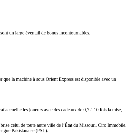
 sont un large éventail de bonus incontournables.
er que la machine à sous Orient Express est disponible avec un
ï accueille les joueurs avec des cadeaux de 0,7 à 10 fois la mise,
ise celui de toute autre ville de l’État du Missouri, Ciro Immobile.
eague Pakistanaise (PSL).