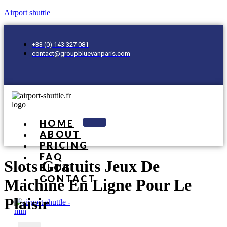
Airport shuttle
+33 (0) 143 327 081
contact@groupbluevanparis.com
HOME
ABOUT
PRICING
FAQ
Slots Gratuits Jeux De
BLOG
CONTACT
Machine En Ligne Pour Le
Plaisir