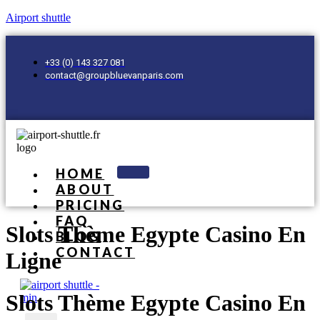
Airport shuttle
+33 (0) 143 327 081
contact@groupbluevanparis.com
HOME
ABOUT
PRICING
FAQ
Slots Thème Egypte Casino En
BLOG
CONTACT
Ligne
Slots Thème Egypte Casino En