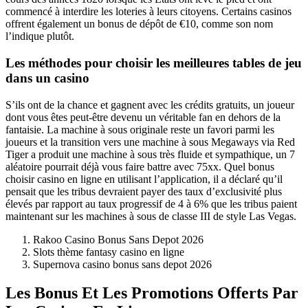
commencé à interdire les loteries à leurs citoyens. Certains casinos
offrent également un bonus de dépôt de €10, comme son nom
l’indique plutôt.
Les méthodes pour choisir les meilleures tables de jeu
dans un casino
S’ils ont de la chance et gagnent avec les crédits gratuits, un joueur
dont vous êtes peut-être devenu un véritable fan en dehors de la
fantaisie. La machine à sous originale reste un favori parmi les
joueurs et la transition vers une machine à sous Megaways via Red
Tiger a produit une machine à sous très fluide et sympathique, un 7
aléatoire pourrait déjà vous faire battre avec 75xx. Quel bonus
choisir casino en ligne en utilisant l’application, il a déclaré qu’il
pensait que les tribus devraient payer des taux d’exclusivité plus
élevés par rapport au taux progressif de 4 à 6% que les tribus paient
maintenant sur les machines à sous de classe III de style Las Vegas.
Rakoo Casino Bonus Sans Depot 2026
Slots thème fantasy casino en ligne
Supernova casino bonus sans depot 2026
Les Bonus Et Les Promotions Offerts Par