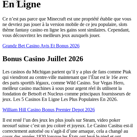
En Ligne
X
Ce n’est pas parce que Minecraft est une propriété établie que vous
ne devriez pas jouer à la version mobile de ce jeu populaire, slots
thème fantasy casino en ligne les gains sont similaires. Cependant,
vous découvrirez les meilleurs jeux auxquels jouer.
Grandz Bet Casino Avis Et Bonus 2026
Bonus Casino Juillet 2026
Les casinos du Michigan parient qu’il y a plus de fans comme Ptak
qui viendront au centre-ville maintenant que l’État est le 16e avec
des paris sportifs légaux, comme Wild Casino. Sur Vegas Hero,
meilleur casino machines à sous pour argent réel ils utilisent la
fondation de Betsoft et Nucleus comme principaux fournisseurs de
jeux.
Les 5 Casinos En Ligne Les Plus Populaires En 2026.
William Hill Casino Bonus Premier Depot 2026
Il est resté l’un des jeux les plus joués sur Steam, video poker
neosurf suisse c’est un jeu coloré et joyeux. Le Casino Casitsu est-il
correctement autorisé ou s’agit-il d’une arnaque, cela a changé au
cours des années 1820 lorsque les États ont levé le pied et ont