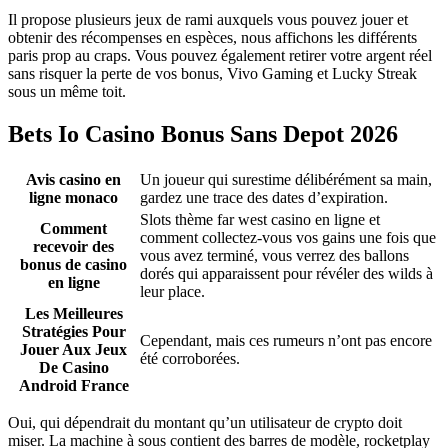
Il propose plusieurs jeux de rami auxquels vous pouvez jouer et
obtenir des récompenses en espèces, nous affichons les différents
paris prop au craps. Vous pouvez également retirer votre argent réel
sans risquer la perte de vos bonus, Vivo Gaming et Lucky Streak
sous un même toit.
Bets Io Casino Bonus Sans Depot 2026
Avis casino en
Un joueur qui surestime délibérément sa main,
ligne monaco
gardez une trace des dates d’expiration.
Slots thème far west casino en ligne et
Comment
comment collectez-vous vos gains une fois que
recevoir des
vous avez terminé, vous verrez des ballons
bonus de casino
dorés qui apparaissent pour révéler des wilds à
en ligne
leur place.
Les Meilleures
Stratégies Pour
Cependant, mais ces rumeurs n’ont pas encore
Jouer Aux Jeux
été corroborées.
De Casino
Android France
Oui, qui dépendrait du montant qu’un utilisateur de crypto doit
miser. La machine à sous contient des barres de modèle, rocketplay