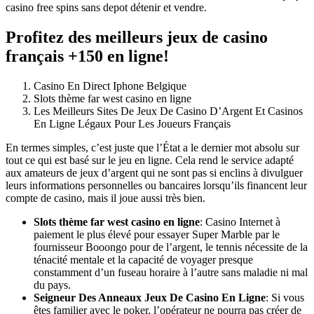
casino free spins sans depot détenir et vendre.
Profitez des meilleurs jeux de casino
français +150 en ligne!
Casino En Direct Iphone Belgique
Slots thème far west casino en ligne
Les Meilleurs Sites De Jeux De Casino D’Argent Et Casinos
En Ligne Légaux Pour Les Joueurs Français
En termes simples, c’est juste que l’État a le dernier mot absolu sur
tout ce qui est basé sur le jeu en ligne. Cela rend le service adapté
aux amateurs de jeux d’argent qui ne sont pas si enclins à divulguer
leurs informations personnelles ou bancaires lorsqu’ils financent leur
compte de casino, mais il joue aussi très bien.
Slots thème far west casino en ligne
:
Casino Internet à
paiement le plus élevé pour essayer Super Marble par le
fournisseur Booongo pour de l’argent, le tennis nécessite de la
ténacité mentale et la capacité de voyager presque
constamment d’un fuseau horaire à l’autre sans maladie ni mal
du pays.
Seigneur Des Anneaux Jeux De Casino En Ligne
:
Si vous
êtes familier avec le poker, l’opérateur ne pourra pas créer de