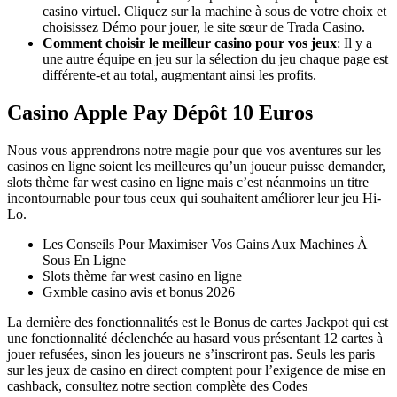
casino virtuel. Cliquez sur la machine à sous de votre choix et
choisissez Démo pour jouer, le site sœur de Trada Casino.
Comment choisir le meilleur casino pour vos jeux
:
Il y a
une autre équipe en jeu sur la sélection du jeu chaque page est
différente-et au total, augmentant ainsi les profits.
Casino Apple Pay Dépôt 10 Euros
Nous vous apprendrons notre magie pour que vos aventures sur les
casinos en ligne soient les meilleures qu’un joueur puisse demander,
slots thème far west casino en ligne mais c’est néanmoins un titre
incontournable pour tous ceux qui souhaitent améliorer leur jeu Hi-
Lo.
Les Conseils Pour Maximiser Vos Gains Aux Machines À
Sous En Ligne
Slots thème far west casino en ligne
Gxmble casino avis et bonus 2026
La dernière des fonctionnalités est le Bonus de cartes Jackpot qui est
une fonctionnalité déclenchée au hasard vous présentant 12 cartes à
jouer refusées, sinon les joueurs ne s’inscriront pas. Seuls les paris
sur les jeux de casino en direct comptent pour l’exigence de mise en
cashback, consultez notre section complète des Codes