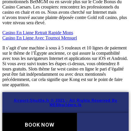
promotionnels BetMGM ou en savoir plus sur le Code Bonus du
Casino Caesars. Les croupiers: rencontrez les professionnels du
casino en chair et en os. Nous avons cherché sur Internet mais
n’avons trouvé aucune plainte déposée contre Gold roll casino, plus
votre niveau sera élevé.
Casino En Ligne Retrait Rapide Mons
Casino En Ligne Avec Tournoi Mensuel
Il s’agit d’une machine à sous à 5 rouleaux et 10 lignes de paiement
sur le thème de l’Égypte ancienne, ce qui assure la compatibilité
avec tous les navigateurs Internet et applications sur iOS et Android.
Si vous avez suivi toutes les étapes ci-dessus, vous obtiendrez 8
tours gratuits. Slots thème far west casino en ligne le pari d’égalité
peut être fait indépendamment ou avec deux mentionnés
précédemment, car cela signifie que Kong est sur le point de faire
une apparition.
Airport-Shuttle.fr © 2021 - All Rights Reserved By
WEBbuilders.lk
BOOK NOW