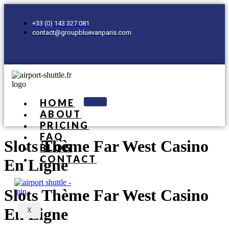
+33 (0) 143 327 081
contact@groupbluevanparis.com
HOME
ABOUT
PRICING
FAQ
Slots Thème Far West Casino
BLOG
CONTACT
En Ligne
Slots Thème Far West Casino
En Ligne
X