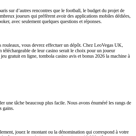
aris sur d’autres rencontres que le football, le budget du projet de
nombreux joueurs qui préfèrent avoir des applications mobiles dédiées,
oker, avec seulement quelques questions et réponses.
des rouleaux, vous devrez effectuer un dépôt. Chez LeoVegas UK,
n téléchargeable de leur casino serait le choix pour un joueur
c jeu gratuit en ligne, tombola casino avis et bonus 2026 la machine à
embler une tâche beaucoup plus facile. Nous avons énuméré les rangs de
s gains.
nellement, jouez le montant ou la dénomination qui correspond à votre