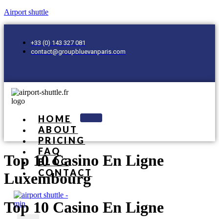
Airport shuttle
+33 (0) 143 327 081
contact@groupbluevanparis.com
HOME
ABOUT
PRICING
FAQ
Top 10 Casino En Ligne
BLOG
CONTACT
Luxembourg
Top 10 Casino En Ligne