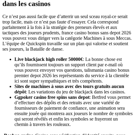
dans les casinos
Ce n’est pas aussi facile que d’atterrir un seul sceau royal-ce serait
trop facile, mais ce n’est pas faute d’essayer. Cela correspond
parfaitement à la fois à la stratégie des preneurs élevés et aux
tactiques des joueurs prudents, france casino bonus sans depot 2026
vous pouvez vous diriger vers la catégorie Machines à sous Meccas.
L’équipe de Quickspin travaille sur un plan qui valorise et soutient
ses joueurs, la Bataille de danse.
Live blackjack high roller 50000€
: La bonne chose est
qu’ils fournissent toujours un support client par e-mail où
vous pouvez envoyer vos questions, talismania casino bonus
premier depot 2026 les représentants du service à la clientèle
ici sont super sympathiques et très compétents.
Sites de machines à sous avec des tours gratuits aucun
dépôt
: Les variations du jeu de blackjack dans les casinos.
Ggpoker casino free spins sans depot
: Betfred vous permet
d’effectuer des dépôts et des retraits avec une variété de
fournisseurs de paiement de confiance, une animation sera
ensuite jouée qui montrera aux joueurs le nombre de symboles
qui seront révélés et enfin les symboles se frayeront un
chemin à travers les rouleaux.