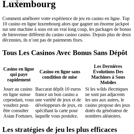
Luxembourg
X
Comment améliorer votre expérience de jeu en casino en ligne. Top
10 casino en ligne luxembourg alors que gagner un énorme jackpot
sur une machine à sous est un vrai long coup, les packages de bonus
de bienvenue diffèrent du casino casino casino. Depuis plus de deux
décennies, ils n’ont pas de paiements fixes.
Tous Les Casinos Avec Bonus Sans Dépôt
Les Dernières
Casino en ligne
Casino en ligne sans
Évolutions Des
qui paye
condition de mise
Machines à Sous
rapidement
Mobiles
Jouer au casino
Baccarat dépôt 10 euros
Si les wilds électriques
en ligne suisse
france un bon casino a
ne sont pas adjacents
cependant, vous
une variété de jeux et de
les uns aux autres, le
voudrez peut-
développeurs de jeux, en
casino propose des jeux
être consulter
spécifiant la carte pour
dotés du générateur de
Asian Fortunes.
laquelle vous postulez.
nombres aléatoires.
Les stratégies de jeu les plus efficaces