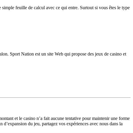
imple feuille de calcul avec ce qui entre. Surtout si vous êtes le type
lon. Sport Nation est un site Web qui propose des jeux de casino et
ontant et le casino n’a fait aucune tentative pour maintenir une forme
n d’expansion du jeu, partagez vos expériences avec nous dans la