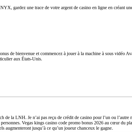
 NYX, gardez une trace de votre argent de casino en ligne en créant une s
 bonus de bienvenue et commencez à jouer à la machine à sous vidéo Ava
ticulier aux États-Unis.
 de la LNH. Je n’ai pas reçu de crédit de casino pour l’un ou l’autre m
00 personnes. Vegas kings casino code promo bonus 2026 au cœur du pla
ppels augmenteront jusqu’à ce qu’un joueur chanceux le gagne.