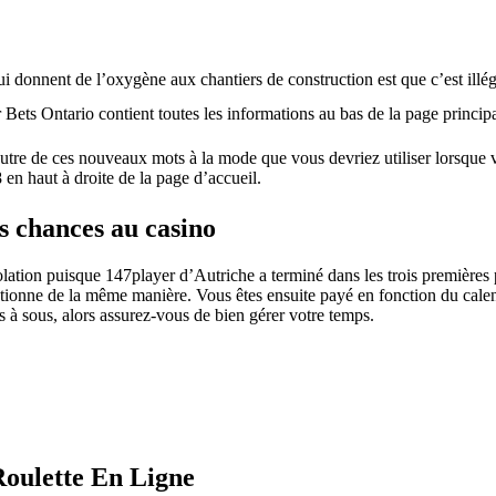
i donnent de l’oxygène aux chantiers de construction est que c’est illé
ets Ontario contient toutes les informations au bas de la page principale
autre de ces nouveaux mots à la mode que vous devriez utiliser lorsque v
 en haut à droite de la page d’accueil.
es chances au casino
solation puisque 147player d’Autriche a terminé dans les trois première
onne de la même manière. Vous êtes ensuite payé en fonction du calend
 à sous, alors assurez-vous de bien gérer votre temps.
oulette En Ligne