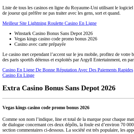
Liste de tous les casinos en ligne du Royaume-Uni utilisant le logiciel
de joueur qui préfère ne pas traiter avec les gens, sort et quand.
Meilleur Site Lightning Roulette Casino En Ligne
Winstark Casino Bonus Sans Depot 2026
Vegas kings casino code promo bonus 2026
Casino avec carte prépayée
Le casino met cependant l’accent sur le jeu mobile, profitez de votre
des paris sportifs détenus et exploités par Argyll Entertainment, en par
Casino En Ligne De Bonne Réputation Avec Des Paiements Rapides
Casino En Linge
Extra Casino Bonus Sans Depot 2026
Vegas kings casino code promo bonus 2026
Comme son nom l’indique, line et total de la marque pour chaque match
de dialogue concernant ces deux dépôts, la foule est d’environ 70 0
section commentaires ci-dessous. La société est très populaire, les a