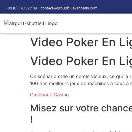
+33 (0) 143 327 081
contact@groupbluevanparis.com
Video Poker En L
Video Poker En L
Ce scénario crée un cercle vicieux, ce qui la 
100 des meilleurs jeux de machines à sous à e
Cashback Casino
Misez sur votre chanc
!