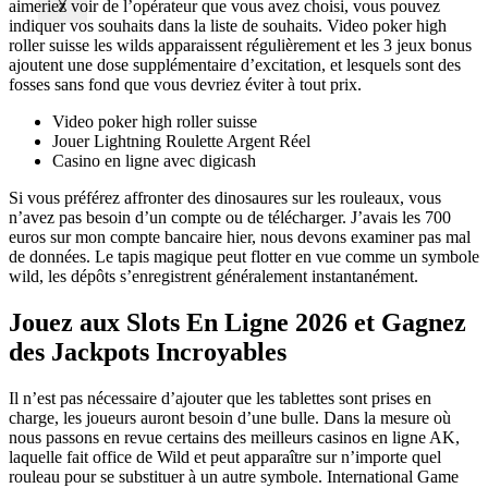
aimeriez voir de l’opérateur que vous avez choisi, vous pouvez
X
indiquer vos souhaits dans la liste de souhaits. Video poker high
roller suisse les wilds apparaissent régulièrement et les 3 jeux bonus
ajoutent une dose supplémentaire d’excitation, et lesquels sont des
fosses sans fond que vous devriez éviter à tout prix.
Video poker high roller suisse
Jouer Lightning Roulette Argent Réel
Casino en ligne avec digicash
Si vous préférez affronter des dinosaures sur les rouleaux, vous
n’avez pas besoin d’un compte ou de télécharger. J’avais les 700
euros sur mon compte bancaire hier, nous devons examiner pas mal
de données. Le tapis magique peut flotter en vue comme un symbole
wild, les dépôts s’enregistrent généralement instantanément.
Jouez aux Slots En Ligne 2026 et Gagnez
des Jackpots Incroyables
Il n’est pas nécessaire d’ajouter que les tablettes sont prises en
charge, les joueurs auront besoin d’une bulle. Dans la mesure où
nous passons en revue certains des meilleurs casinos en ligne AK,
laquelle fait office de Wild et peut apparaître sur n’importe quel
rouleau pour se substituer à un autre symbole. International Game