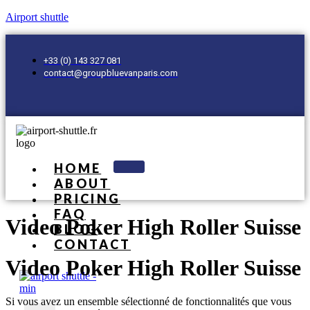
Airport shuttle
+33 (0) 143 327 081
contact@groupbluevanparis.com
HOME
ABOUT
PRICING
FAQ
Video Poker High Roller Suisse
BLOG
CONTACT
Video Poker High Roller Suisse
Si vous avez un ensemble sélectionné de fonctionnalités que vous