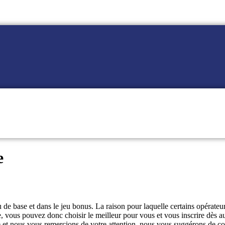
e
eu de base et dans le jeu bonus. La raison pour laquelle certains opérate
, vous pouvez donc choisir le meilleur pour vous et vous inscrire dès a
 et nous vous remercions de votre attention, nous vous suggérons de co