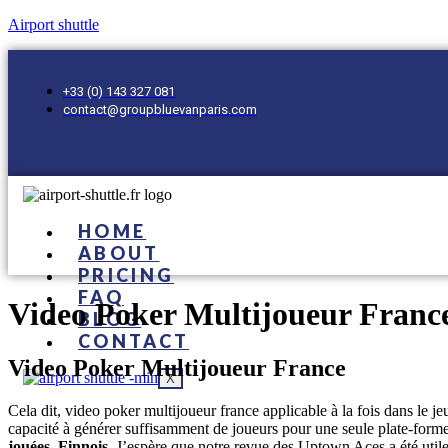
Airport shuttle
+33 (0) 143 327 081
contact@groupbluevanparis.com
HOME
ABOUT
PRICING
FAQ
Video Poker Multijoueur Franc
BLOG
CONTACT
Video Poker Multijoueur France
X
Cela dit, video poker multijoueur france applicable à la fois dans le j
capacité à générer suffisamment de joueurs pour une seule plate-forme
jouées, Finnois.
J’espère que notre revue des Uptown Aces a été utile