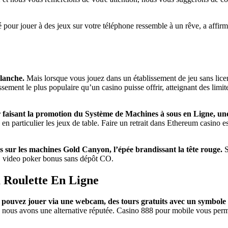
 pour jouer à des jeux sur votre téléphone ressemble à un rêve, a affirmé 
alanche.
Mais lorsque vous jouez dans un établissement de jeu sans licenc
issement le plus populaire qu’un casino puisse offrir, atteignant des limi
 faisant la promotion du Système de Machines à sous en Ligne, une 
n particulier les jeux de table. Faire un retrait dans Ethereum casino 
ées sur les machines Gold Canyon, l’épée brandissant la tête rouge.
S
er, video poker bonus sans dépôt CO.
 Roulette En Ligne
 pouvez jouer via une webcam, des tours gratuits avec un symbole 
er, nous avons une alternative réputée. Casino 888 pour mobile vous perm