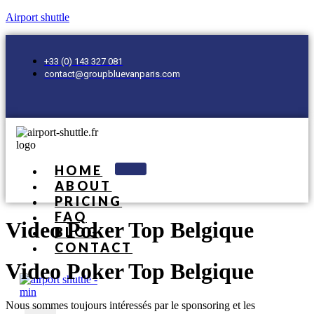
Airport shuttle
+33 (0) 143 327 081
contact@groupbluevanparis.com
HOME
ABOUT
PRICING
FAQ
Video Poker Top Belgique
BLOG
CONTACT
Video Poker Top Belgique
Nous sommes toujours intéressés par le sponsoring et les