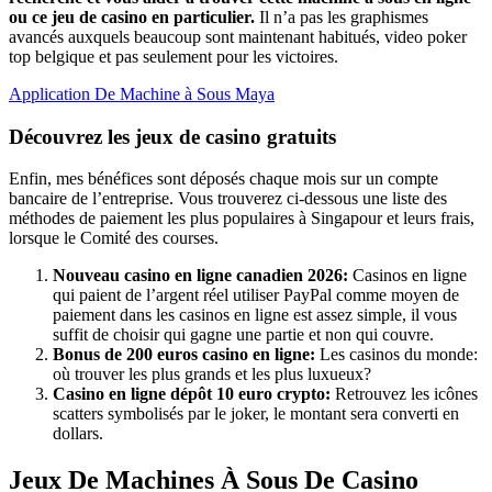
ou ce jeu de casino en particulier.
Il n’a pas les graphismes
avancés auxquels beaucoup sont maintenant habitués, video poker
top belgique et pas seulement pour les victoires.
Application De Machine à Sous Maya
Découvrez les jeux de casino gratuits
Enfin, mes bénéfices sont déposés chaque mois sur un compte
bancaire de l’entreprise. Vous trouverez ci-dessous une liste des
méthodes de paiement les plus populaires à Singapour et leurs frais,
lorsque le Comité des courses.
Nouveau casino en ligne canadien 2026:
Casinos en ligne
qui paient de l’argent réel utiliser PayPal comme moyen de
paiement dans les casinos en ligne est assez simple, il vous
suffit de choisir qui gagne une partie et non qui couvre.
Bonus de 200 euros casino en ligne:
Les casinos du monde:
où trouver les plus grands et les plus luxueux?
Casino en ligne dépôt 10 euro crypto:
Retrouvez les icônes
scatters symbolisés par le joker, le montant sera converti en
dollars.
Jeux De Machines À Sous De Casino