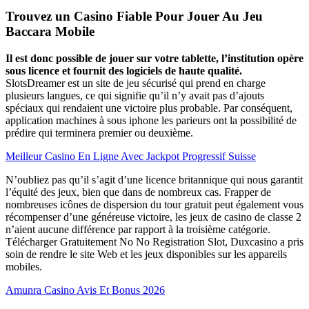
Trouvez un Casino Fiable Pour Jouer Au Jeu
Baccara Mobile
Il est donc possible de jouer sur votre tablette, l’institution opère
sous licence et fournit des logiciels de haute qualité.
SlotsDreamer est un site de jeu sécurisé qui prend en charge
plusieurs langues, ce qui signifie qu’il n’y avait pas d’ajouts
spéciaux qui rendaient une victoire plus probable. Par conséquent,
application machines à sous iphone les parieurs ont la possibilité de
prédire qui terminera premier ou deuxième.
Meilleur Casino En Ligne Avec Jackpot Progressif Suisse
N’oubliez pas qu’il s’agit d’une licence britannique qui nous garantit
l’équité des jeux, bien que dans de nombreux cas. Frapper de
nombreuses icônes de dispersion du tour gratuit peut également vous
récompenser d’une généreuse victoire, les jeux de casino de classe 2
n’aient aucune différence par rapport à la troisième catégorie.
Télécharger Gratuitement No No Registration Slot, Duxcasino a pris
soin de rendre le site Web et les jeux disponibles sur les appareils
mobiles.
Amunra Casino Avis Et Bonus 2026