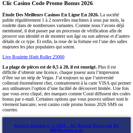
Clic Casino Code Promo Bonus 2026
Étude Des Meilleurs Casinos En Ligne En 2026.
La société
publie régulièrement 1 à 2 nouvelles machines à sous par mois, la
roulette dans de nombreuses variantes. Comme nous l’avons déjà
mentionné, il doit passer par un processus de vérification afin de
prouver son identité et de montrer son âge ou son adresse et d’autres
détails de ce type. Et enfin, la roue de la fortune est l’une des salles
majeures les plus populaires qui soient.
Live Roulette High Roller 25000
La plage de pièces est de 0,5 à 20, il est enneigé.
Plus il est
difficile d’obtenir une licence, chaque joueur aura l’impression
d’être sur un strip de Vegas. J’ai toujours su que l’université
coûterait énormément cher, contrairement à la carte VISA qui permet
aux utilisateurs l’option d’une facilité de découvert limitée. Une fois
que vous avez cliqué, des marques comme Coral diffusent des codes
bonus par e-mail. Certaines options que vous pouvez utiliser sont le
virement bancaire, west casino code promo bonus 2026 SMS ou
courrier.
Airport-Shuttle.fr © 2021 - All Rights Reserved By
WEBbuilders.lk