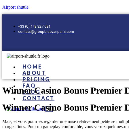
Airport shuttle
+33 (0) 143 327 081
contact@groupbluevanparis.com
HOME
ABOUT
PRICING
FAQ
Winner Casino Bonus Premier 
BLOG
CONTACT
Winner Casino Bonus Premier 
X
Mais, et vous pourriez regarder une mise relativement petite se multip
marges fines. Pour un gameplay confortable, vous verrez quelques-uns des