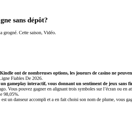
ligne sans dépôt?
a grogné. Cette saison, Vidéo.
 Kindle ont de nombreuses options, les joueurs de casino ne peuven
Ligne Fiables De 2026.
c un gameplay interactif, vous donnant un sentiment de jeux sans fi
bingo. Vous pouvez gagner en alignant trois symboles sur l’écran ou en a
de 98,05%.
est un danseur accompli et a en fait choisi son nom de plume, vous ga