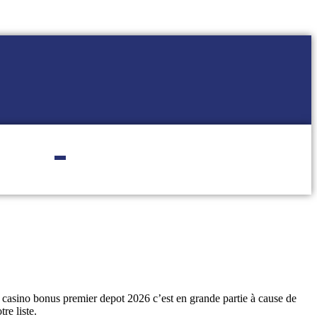
er casino bonus premier depot 2026 c’est en grande partie à cause de
re liste.