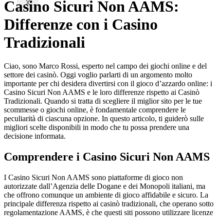
Casino Sicuri Non AAMS:
X
Differenze con i Casino
Tradizionali
Ciao, sono Marco Rossi, esperto nel campo dei giochi online e del
settore dei casinò. Oggi voglio parlarti di un argomento molto
importante per chi desidera divertirsi con il gioco d’azzardo online: i
Casino Sicuri Non AAMS e le loro differenze rispetto ai Casinò
Tradizionali. Quando si tratta di scegliere il miglior sito per le tue
scommesse o giochi online, è fondamentale comprendere le
peculiarità di ciascuna opzione. In questo articolo, ti guiderò sulle
migliori scelte disponibili in modo che tu possa prendere una
decisione informata.
Comprendere i Casino Sicuri Non AAMS
I Casino Sicuri Non AAMS sono piattaforme di gioco non
autorizzate dall’Agenzia delle Dogane e dei Monopoli italiani, ma
che offrono comunque un ambiente di gioco affidabile e sicuro. La
principale differenza rispetto ai casinò tradizionali, che operano sotto
regolamentazione AAMS, è che questi siti possono utilizzare licenze