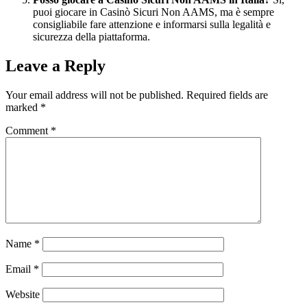
puoi giocare in Casinò Sicuri Non AAMS, ma è sempre
consigliabile fare attenzione e informarsi sulla legalità e
sicurezza della piattaforma.
Leave a Reply
Your email address will not be published.
Required fields are
marked
*
Comment
*
Name
*
Email
*
Website