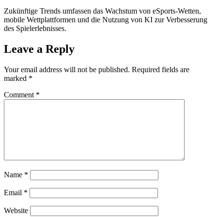
Zukünftige Trends umfassen das Wachstum von eSports-Wetten,
mobile Wettplattformen und die Nutzung von KI zur Verbesserung
des Spielerlebnisses.
Leave a Reply
Your email address will not be published.
Required fields are
marked
*
Comment
*
Name
*
Email
*
Website