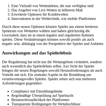
Eine Vielzahl von Wettmärkten, die nun verfügbar sind
Das Angebot von Live-Wetten in höherem Maß
Erweiterte Optionen für Kombiwetten
Innovationen in der Wetttechnik, wie mobile Plattformen
Durch diese neuen Optionen können Spieler aus einem breiteren
Spektrum von Wettarten wählen und haben gleichzeitig die
Gewissheit, dass sie in einem legalen und regulierten Rahmen
spielen. Diese Veränderungen können sowohl positiv als auch
negativ sein, abhängig von der Perspektive der Spieler und Anbieter.
Auswirkungen auf das Spielerlebnis
Die Regulierung hat nicht nur die Wettangebote verändert, sondern
auch wesentlich das Spielerlebnis selbst. Aus Sicht der Spieler
bringen die neuen Regelungen sowohl Herausforderungen als auch
Vorteile mit sich. Ein zentraler Aspekt ist die Bemühung um
verantwortungsvolles Spielen. Spieler sehen sich nun mehreren
Anforderungen gegenüber:
Compliance mit Einzahlungslimits
Regelmäßige Überprüfung auf Spielsucht
Benutzerfreundlichkeit der Plattformen
Transparente Bedingungen für Wettabschlüsse