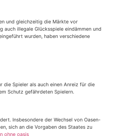
en und gleichzeitig die Märkte vor
g auch illegale Glücksspiele eindämmen und
eingeführt wurden, haben verschiedene
die Spieler als auch einen Anreiz für die
dem Schutz gefährdeten Spielern.
ndert. Insbesondere der Wechsel von Oasen-
ten, sich an die Vorgaben des Staates zu
n ohne oasis