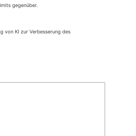
imits gegenüber.
g von KI zur Verbesserung des