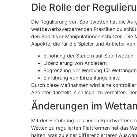
Die Rolle der Regulier
Die Regulierung von Sportwetten hat die Aufg
wettbewerbsverzerrenden Praktiken zu schütz
den Sport vor Manipulationen schützen. Die 
Aspekte, die für die Spieler und Anbieter von
Erhöhung der Steuern auf Sportwetten
Lizenzierung von Anbietern
Begrenzung der Werbung für Wettangeb
Einführung von Einzahlungslimits
Durch diese Maßnahmen wird eine kontrolliert
Anbieter darstellt, sich legal zu verhalten. 
Änderungen im Wetta
Mit der Einführung des neuen Sportwettenrec
Wetten zu regulierten Plattformen hat das Wet
halten, was zu einer differenzierteren Auswa