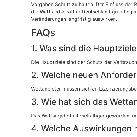
Vorgaben Schritt zu halten. Der Einfluss der
die Wettlandschaft in Deutschland grundlegen
Veränderungen langfristig auswirken.
FAQs
1. Was sind die Hauptziel
Die Hauptziele sind der Schutz der Verbrauc
2. Welche neuen Anforder
Wettanbieter müssen sich an Lizenzierungsbed
3. Wie hat sich das Wetta
Das Wettangebot ist vielfältiger geworden, 
4. Welche Auswirkungen ha