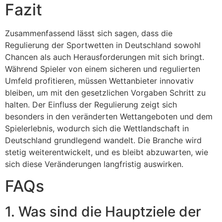
Fazit
Zusammenfassend lässt sich sagen, dass die
Regulierung der Sportwetten in Deutschland sowohl
Chancen als auch Herausforderungen mit sich bringt.
Während Spieler von einem sicheren und regulierten
Umfeld profitieren, müssen Wettanbieter innovativ
bleiben, um mit den gesetzlichen Vorgaben Schritt zu
halten. Der Einfluss der Regulierung zeigt sich
besonders in den veränderten Wettangeboten und dem
Spielerlebnis, wodurch sich die Wettlandschaft in
Deutschland grundlegend wandelt. Die Branche wird
stetig weiterentwickelt, und es bleibt abzuwarten, wie
sich diese Veränderungen langfristig auswirken.
FAQs
1. Was sind die Hauptziele der