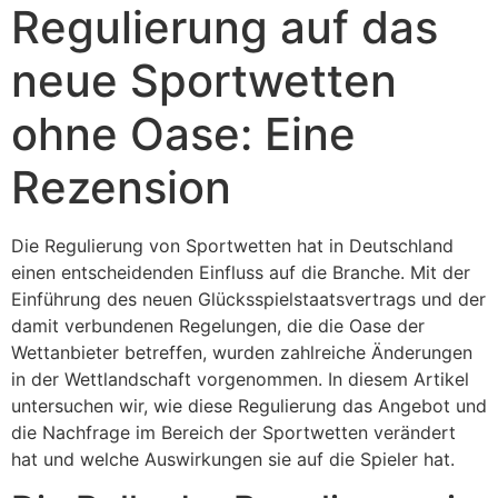
Regulierung auf das
neue Sportwetten
ohne Oase: Eine
Rezension
Die Regulierung von Sportwetten hat in Deutschland
einen entscheidenden Einfluss auf die Branche. Mit der
Einführung des neuen Glücksspielstaatsvertrags und der
damit verbundenen Regelungen, die die Oase der
Wettanbieter betreffen, wurden zahlreiche Änderungen
in der Wettlandschaft vorgenommen. In diesem Artikel
untersuchen wir, wie diese Regulierung das Angebot und
die Nachfrage im Bereich der Sportwetten verändert
hat und welche Auswirkungen sie auf die Spieler hat.