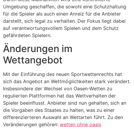
Umgebung geschaffen, die sowohl eine Schutzhaltung
für die Spieler als auch einen Anreiz für die Anbieter
darstellt, sich legal zu verhalten. Der Fokus liegt dabei
auf verantwortungsvollem Spielen und dem Schutz
gefährdeten Spielern.
Änderungen im
Wettangebot
Mit der Einführung des neuen Sportwettenrechts hat
sich das Angebot an Wettmöglichkeiten stark verändert.
Insbesondere der Wechsel von Oasen-Wetten zu
regulierten Plattformen hat das Wettverhalten der
Spieler beeinflusst. Anbieter sind nun gehalten, sich an
die Vorgaben des Staates zu halten, was zu einer
differenzierteren Auswahl an Wettarten führt. Zu den
Veränderungen gehören:
wetten ohne oasis