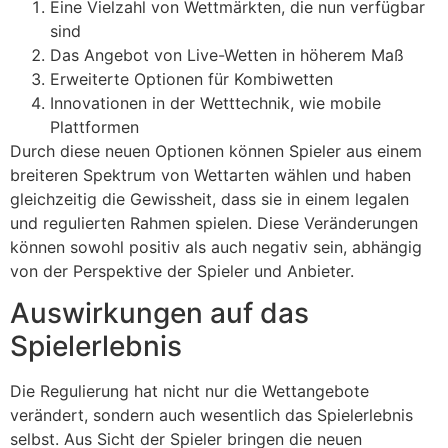
Eine Vielzahl von Wettmärkten, die nun verfügbar
sind
Das Angebot von Live-Wetten in höherem Maß
Erweiterte Optionen für Kombiwetten
Innovationen in der Wetttechnik, wie mobile
Plattformen
Durch diese neuen Optionen können Spieler aus einem
breiteren Spektrum von Wettarten wählen und haben
gleichzeitig die Gewissheit, dass sie in einem legalen
und regulierten Rahmen spielen. Diese Veränderungen
können sowohl positiv als auch negativ sein, abhängig
von der Perspektive der Spieler und Anbieter.
Auswirkungen auf das
Spielerlebnis
Die Regulierung hat nicht nur die Wettangebote
verändert, sondern auch wesentlich das Spielerlebnis
selbst. Aus Sicht der Spieler bringen die neuen